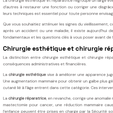
La chirurgie esthétique et réparatrice regroupe un large éve
d’autres à restaurer une fonction ou corriger une disgrâc
leurs techniques est essentiel pour toute personne envisag
Que vous souhaitiez atténuer les signes du vieillissement, 
après un accident ou une maladie, il existe aujourd’hui d
fondamentaux et les questions clés à vous poser avant de fr
Chirurgie esthétique et chirurgie ré
La distinction entre chirurgie esthétique et chirurgie r
conséquences administratives et financières.
La
chirurgie esthétique
vise à améliorer une apparence jugé
Une augmentation mammaire pour obtenir un galbe plus géné
cutané lié à l’âge entrent dans cette catégorie. Ces interve
La
chirurgie réparatrice
, en revanche, corrige une anomali
mastectomie pour cancer, une réduction mammaire causan
l’enfance peuvent être prises en charge par la Sécurité so