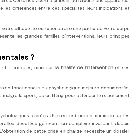
aires. Certaines visent à embellir ou rajeunir une apparence,
es différences entre ces spécialités, leurs indications et
r votre silhouette ou reconstruire une partie de votre corps
ente les grandes familles d’interventions, leurs principes
mentales ?
vent identiques, mais sur
la finalité de l’intervention
et ses
rcussion fonctionnelle ou psychologique majeure documentée.
algré le sport, ou un lifting pour atténuer le relâchement
psychologiques avérées. Une reconstruction mammaire après
eilles décollées générant un complexe invalidant depuis
. L’obtention de cette prise en charge nécessite un dossier