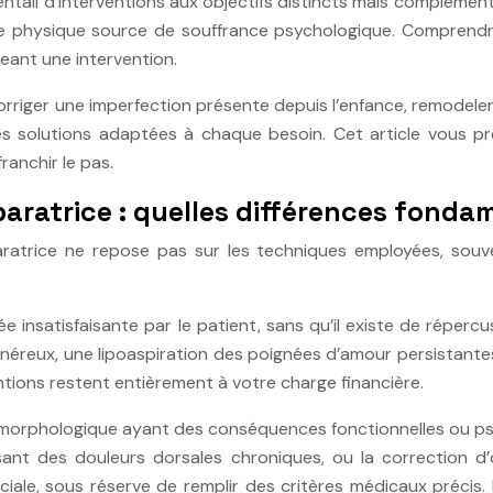
ntail d’interventions aux objectifs distincts mais complément
e physique source de souffrance psychologique. Comprendre l
eant une intervention.
corriger une imperfection présente depuis l’enfance, remodele
es solutions adaptées à chaque besoin. Cet article vous prés
anchir le pas.
paratrice : quelles différences fonda
éparatrice ne repose pas sur les techniques employées, sou
e insatisfaisante par le patient, sans qu’il existe de répe
reux, une lipoaspiration des poignées d’amour persistantes m
ntions restent entièrement à votre charge financière.
e morphologique ayant des conséquences fonctionnelles ou 
t des douleurs dorsales chroniques, ou la correction d’or
ciale, sous réserve de remplir des critères médicaux précis