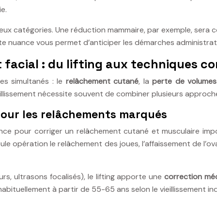
e.
s deux catégories. Une réduction mammaire, par exemple, sera 
e nuance vous permet d’anticiper les démarches administrativ
 facial : du lifting aux techniques c
es simultanés : le
relâchement cutané
, la
perte de volumes
eillissement nécessite souvent de combiner plusieurs approc
d pour les relâchements marqués
nce pour corriger un relâchement cutané et musculaire impor
e opération le relâchement des joues, l’affaissement de l’ovale
s, ultrasons focalisés), le lifting apporte une
correction méc
ituellement à partir de 55-65 ans selon le vieillissement indi