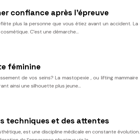
ner confiance après l’épreuve
flète plus la personne que vous étiez avant un accident. La c
et cosmétique. C’est une démarche…
tte féminine
issement de vos seins? La mastopexie , ou lifting mammaire 
rant ainsi une silhouette plus jeune…
es techniques et des attentes
esthétique, est une discipline médicale en constante évolution.
lioration de l’apparence physique via la…