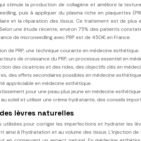
ui stimule la production de collagène et améliore la textu
needling, puis à appliquer du plasma riche en plaquettes (P
ulaire et la réparation des tissus. Ce traitement est de plu
 Selon une étude récente, environ 75% des patients constaten
éance de microneedling avec PRP est de 450€ en France.
tion de PRP, une technique courante en médecine esthétique.
facteurs de croissance du PRP, un processus essentiel en méd
ction des cicatrices et des rides, des objectifs clés en médec
ires, des effets secondaires possibles en médecine esthétique
vité appréciable en médecine esthétique.
estissement pour une peau plus jeune en médecine esthétique
au soleil et utiliser une crème hydratante, des conseils impo
 des lèvres naturelles
res utilisées pour corriger les imperfections et hydrater les 
t ainsi à l’hydratation et au volume des tissus. L’injection de 
out en conservant un aspect naturel. En médecine esthétique