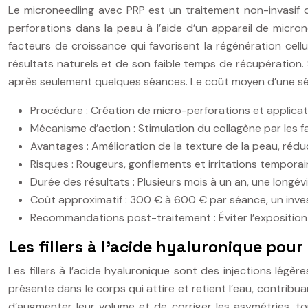
Le microneedling avec PRP est un traitement non-invasif q
perforations dans la peau à l’aide d’un appareil de micro
facteurs de croissance qui favorisent la régénération cell
résultats naturels et de son faible temps de récupération.
après seulement quelques séances. Le coût moyen d’une s
Procédure : Création de micro-perforations et applica
Mécanisme d’action : Stimulation du collagène par les 
Avantages : Amélioration de la texture de la peau, rédu
Risques : Rougeurs, gonflements et irritations tempora
Durée des résultats : Plusieurs mois à un an, une longé
Coût approximatif : 300 € à 600 € par séance, un inv
Recommandations post-traitement : Éviter l’exposition 
Les fillers à l’acide hyaluronique pour
Les fillers à l’acide hyaluronique sont des injections légè
présente dans le corps qui attire et retient l’eau, contribuan
d’augmenter leur volume et de corriger les asymétries, t