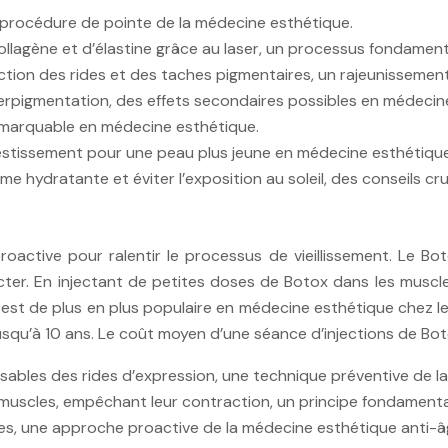
ne procédure de pointe de la médecine esthétique.
ollagène et d’élastine grâce au laser, un processus fondamen
uction des rides et des taches pigmentaires, un rajeunissemen
rpigmentation, des effets secondaires possibles en médecin
remarquable en médecine esthétique.
estissement pour une peau plus jeune en médecine esthétique
hydratante et éviter l’exposition au soleil, des conseils cr
active pour ralentir le processus de vieillissement. Le Bo
er. En injectant de petites doses de Botox dans les muscle
 est de plus en plus populaire en médecine esthétique chez le
jusqu’à 10 ans. Le coût moyen d’une séance d’injections de B
sables des rides d’expression, une technique préventive de l
muscles, empêchant leur contraction, un principe fondamenta
ules, une approche proactive de la médecine esthétique anti-â