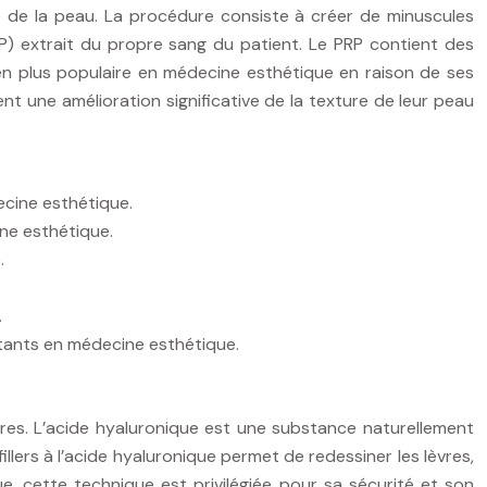
re de la peau. La procédure consiste à créer de minuscules
RP) extrait du propre sang du patient. Le PRP contient des
s en plus populaire en médecine esthétique en raison de ses
t une amélioration significative de la texture de leur peau
ecine esthétique.
ine esthétique.
.
.
rtants en médecine esthétique.
lèvres. L’acide hyaluronique est une substance naturellement
fillers à l’acide hyaluronique permet de redessiner les lèvres,
, cette technique est privilégiée pour sa sécurité et son