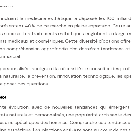
tendances
ncluant la médecine esthétique, a dépassé les 100 milliard
eprésentent 40% de ce marché en pleine expansion. Cette au
 sociaux. Les traitements esthétiques englobent un large éve
ments médicaux et cosmétiques. Cette diversité d’options offre
te une compréhension approfondie des dernières tendances et
rimordial.
ersonnalisée, soulignant la nécessité de consulter des prof
naturalité, la prévention, l’innovation technologique, les sp
e poser des questions.
es
te évolution, avec de nouvelles tendances qui émergent r
ts naturels et personnalisés, une popularité croissante des
besoins spécifiques des hommes. Comprendre ces tendances e
cine esthétique. Les injections anti-âge sont au cœur de ces 