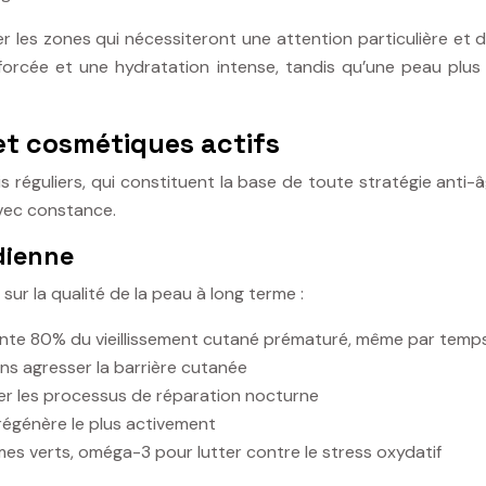
r les zones qui nécessiteront une attention particulière et 
nforcée et une hydratation intense, tandis qu’une peau plu
et cosmétiques actifs
éguliers, qui constituent la base de toute stratégie anti-â
avec constance.
idienne
ur la qualité de la peau à long terme :
sente 80% du vieillissement cutané prématuré, même par temp
ans agresser la barrière cutanée
ser les processus de réparation nocturne
 régénère le plus activement
umes verts, oméga-3 pour lutter contre le stress oxydatif