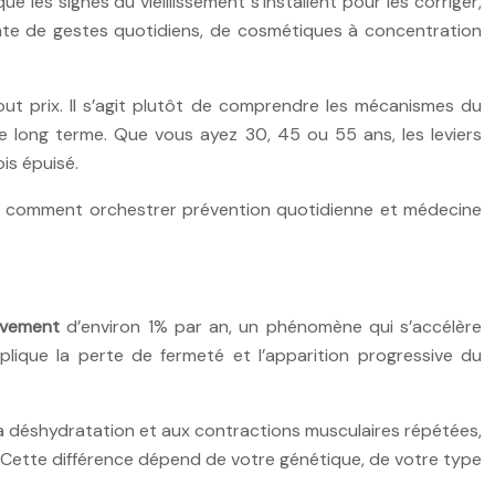
es signes du vieillissement s’installent pour les corriger,
gente de gestes quotidiens, de cosmétiques à concentration
tout prix. Il s’agit plutôt de comprendre les mécanismes du
le long terme. Que vous ayez 30, 45 ou 55 ans, les leviers
is épuisé.
t comment orchestrer prévention quotidienne et médecine
ivement
d’environ 1% par an, un phénomène qui s’accélère
ique la perte de fermeté et l’apparition progressive du
la déshydratation et aux contractions musculaires répétées,
Cette différence dépend de votre génétique, de votre type