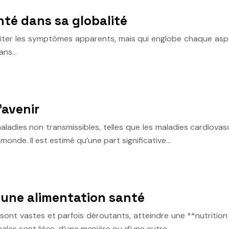
anté dans sa globalité
raiter les symptômes apparents, mais qui englobe chaque asp
dans…
’avenir
ladies non transmissibles, telles que les maladies cardiovascu
onde. Il est estimé qu’une part significative…
d’une alimentation santé
 sont vastes et parfois déroutants, atteindre une **nutrition
les sont liées, d’une manière ou d’une autre,…