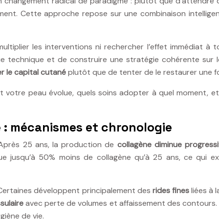
hangement radical de paradigme : plutôt que d’attendre que l
ivement. Cette approche repose sur une combinaison intelli
ultiplier les interventions ni rechercher l’effet immédiat à 
aque technique et de construire une stratégie cohérente sur 
r le capital cutané
plutôt que de tenter de le restaurer une fo
t votre peau évolue, quels soins adopter à quel moment, e
é : mécanismes et chronologie
. Après 25 ans, la production de
collagène diminue progress
e jusqu’à 50% moins de collagène qu’à 25 ans, ce qui expl
. Certaines développent principalement des
rides fines
liées à 
sulaire
avec perte de volumes et affaissement des contours. 
giène de vie.