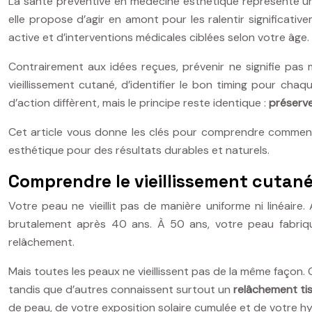
La santé préventive en médecine esthétique représente un c
elle propose d’agir en amont pour les ralentir significat
active et d’interventions médicales ciblées selon votre âge.
Contrairement aux idées reçues, prévenir ne signifie pas m
vieillissement cutané, d’identifier le bon timing pour ch
d’action diffèrent, mais le principe reste identique :
préserve
Cet article vous donne les clés pour comprendre commen
esthétique pour des résultats durables et naturels.
Comprendre le vieillissement cutan
Votre peau ne vieillit pas de manière uniforme ni linéaire
brutalement après 40 ans. À 50 ans, votre peau fabriqu
relâchement.
Mais toutes les peaux ne vieillissent pas de la même façon
tandis que d’autres connaissent surtout un
relâchement tis
de peau, de votre exposition solaire cumulée et de votre hy